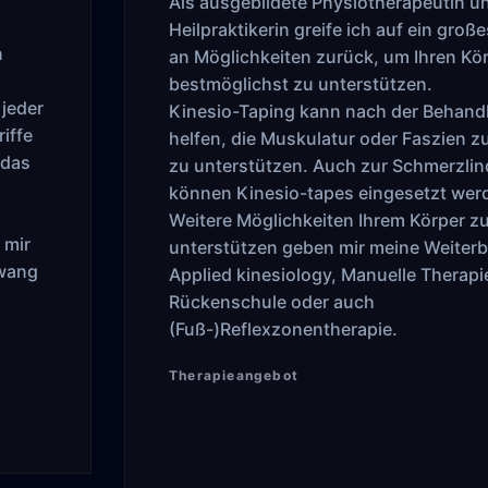
Als ausgebildete Physiotherapeutin u
Heilpraktikerin greife ich auf ein gro
n
an Möglichkeiten zurück, um Ihren Kö
bestmöglichst zu unterstützen.
jeder
Kinesio-Taping kann nach der Behand
iffe
helfen, die Muskulatur oder Faszien z
 das
zu unterstützen. Auch zur Schmerzli
können Kinesio-tapes eingesetzt wer
Weitere Möglichkeiten Ihrem Körper z
 mir
unterstützen geben mir meine Weiterb
Zwang
Applied kinesiology, Manuelle Therapi
Rückenschule oder auch
(Fuß-)Reflexzonentherapie.
Therapieangebot